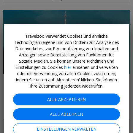
Travelzoo verwendet Cookies und ähnliche
Technologien (eigene und von Dritten) zur Analyse des
Datenverkehrs, zur Personalisierung von Inhalten und
Anzeigen sowie Bereitstellung von Funktionen für
Soziale Medien. Sie können unsere Richtlinien und
Einstellungen zu Cookies
hier
einsehen und verwalten
oder die Verwendung von allen Cookies zustimmen,
ab 759 € p.P.
indem Sie unten auf 'Akzeptieren' klicken. Sie können
Ihre Zustimmung jederzeit widerrufen.
Paris: Städtereise mit Flug & Disneyland®
VIVIDO.TRAVEL •
FRANKREICH
AB SOFORT
ALLE AKZEPTIEREN
Parisreise mit Seine-Bootsfahrt & Eintritt Disneyland® inkl.
Hotelauswahl & private Transfers.
ALLE ABLEHNEN
EINSTELLUNGEN VERWALTEN