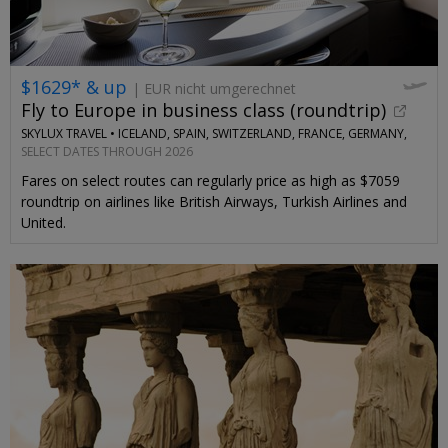
$1629* & up
| EUR nicht umgerechnet
Fly to Europe in business class (roundtrip)
SKYLUX TRAVEL •
ICELAND, SPAIN, SWITZERLAND, FRANCE, GERMANY,
ITALY
SELECT DATES THROUGH 2026
Fares on select routes can regularly price as high as $7059
roundtrip on airlines like British Airways, Turkish Airlines and
United.