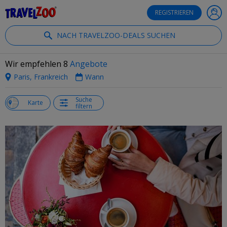
®
Travelzoo
REGISTRIEREN
NACH TRAVELZOO-DEALS SUCHEN
Wir empfehlen 8
Angebote
Paris, Frankreich
Wann
Suche
e
Karte
filtern