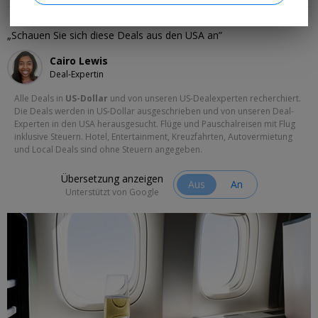
Deals aus den USA
Schauen Sie sich diese Deals aus den USA an
Cairo Lewis
Deal-Expertin
Alle Deals in
US-Dollar
und von unseren US-Dealexperten recherchiert.
Die Deals werden in US-Dollar ausgeschrieben und von unseren Deal-
Experten in den USA herausgesucht. Flüge und Pauschalreisen mit Flug
inklusive Steuern. Hotel, Entertainment, Kreuzfahrten, Autovermietung
und Local Deals sind ohne Steuern angegeben.
Übersetzung anzeigen
Aus
An
Unterstützt von Google