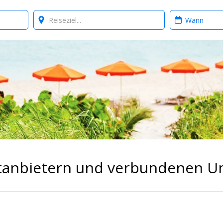
Where?
When?
ittanbietern und verbundenen 