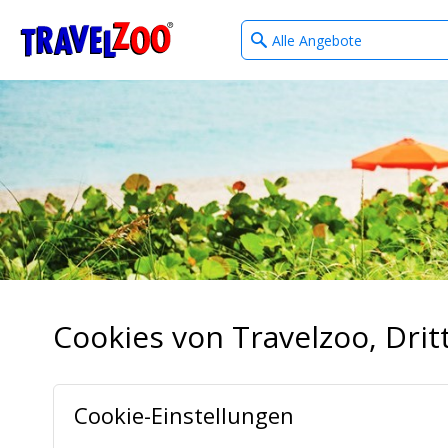
What
®
Travelzoo
type
of
deals?
Cookies von Travelzoo, Dr
Cookie-Einstellungen