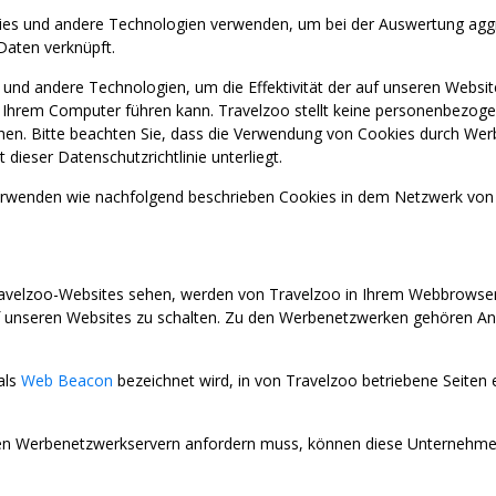
ies und andere Technologien verwenden, um bei der Auswertung aggreg
Daten verknüpft.
l und andere Technologien, um die Effektivität der auf unseren We
f Ihrem Computer führen kann. Travelzoo stellt keine personenbezog
sehen. Bitte beachten Sie, dass die Verwendung von Cookies durch We
eser Datenschutzrichtlinie unterliegt.
enden wie nachfolgend beschrieben Cookies in dem Netzwerk von 
avelzoo-Websites sehen, werden von Travelzoo in Ihrem Webbrowser z
nseren Websites zu schalten. Zu den Werbenetzwerken gehören Anz
als
Web Beacon
bezeichnet wird, in von Travelzoo betriebene Seiten
 Werbenetzwerkservern anfordern muss, können diese Unternehmen 