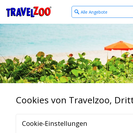
What
®
Travelzoo
type
of
deals?
Cookies von Travelzoo, Dr
Cookie-Einstellungen