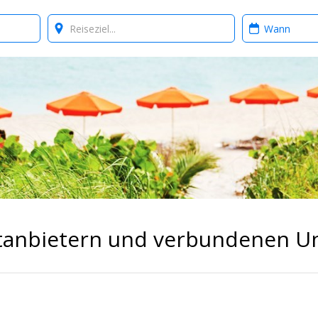
Where?
When?
ittanbietern und verbundenen 