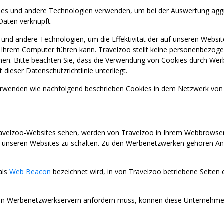
ies und andere Technologien verwenden, um bei der Auswertung aggreg
Daten verknüpft.
l und andere Technologien, um die Effektivität der auf unseren We
f Ihrem Computer führen kann. Travelzoo stellt keine personenbezog
sehen. Bitte beachten Sie, dass die Verwendung von Cookies durch We
eser Datenschutzrichtlinie unterliegt.
enden wie nachfolgend beschrieben Cookies in dem Netzwerk von 
avelzoo-Websites sehen, werden von Travelzoo in Ihrem Webbrowser z
nseren Websites zu schalten. Zu den Werbenetzwerken gehören Anz
als
Web Beacon
bezeichnet wird, in von Travelzoo betriebene Seiten
 Werbenetzwerkservern anfordern muss, können diese Unternehmen 