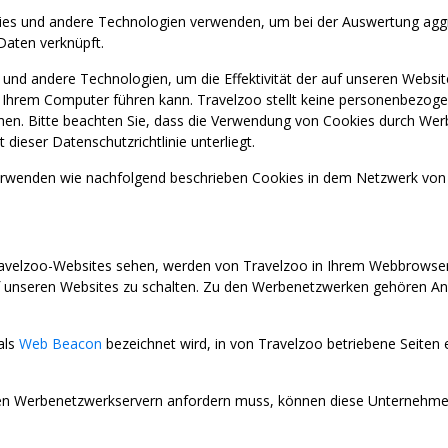
ies und andere Technologien verwenden, um bei der Auswertung aggreg
Daten verknüpft.
l und andere Technologien, um die Effektivität der auf unseren We
f Ihrem Computer führen kann. Travelzoo stellt keine personenbezog
sehen. Bitte beachten Sie, dass die Verwendung von Cookies durch We
eser Datenschutzrichtlinie unterliegt.
enden wie nachfolgend beschrieben Cookies in dem Netzwerk von 
avelzoo-Websites sehen, werden von Travelzoo in Ihrem Webbrowser z
nseren Websites zu schalten. Zu den Werbenetzwerken gehören Anz
als
Web Beacon
bezeichnet wird, in von Travelzoo betriebene Seiten
 Werbenetzwerkservern anfordern muss, können diese Unternehmen 