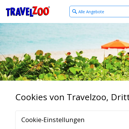
What
®
Travelzoo
type
of
deals?
Cookies von Travelzoo, Dr
Cookie-Einstellungen