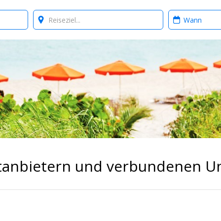
Where?
When?
ittanbietern und verbundenen 