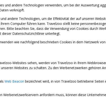
ies und andere Technologien verwenden, um bei der Auswertung aggreg
Daten verknüpft.
l und andere Technologien, um die Effektivität der auf unseren We
f Ihrem Computer führen kann. Travelzoo stellt keine personenbezog
sehen. Bitte beachten Sie, dass die Verwendung von Cookies durch We
eser Datenschutzrichtlinie unterliegt.
enden wie nachfolgend beschrieben Cookies in dem Netzwerk von 
avelzoo-Websites sehen, werden von Travelzoo in Ihrem Webbrowser z
nseren Websites zu schalten. Zu den Werbenetzwerken gehören Anz
als
Web Beacon
bezeichnet wird, in von Travelzoo betriebene Seiten
 Werbenetzwerkservern anfordern muss, können diese Unternehmen 