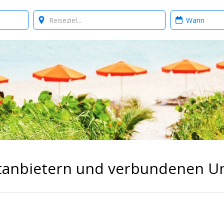
Where?
When?
ittanbietern und verbundenen 