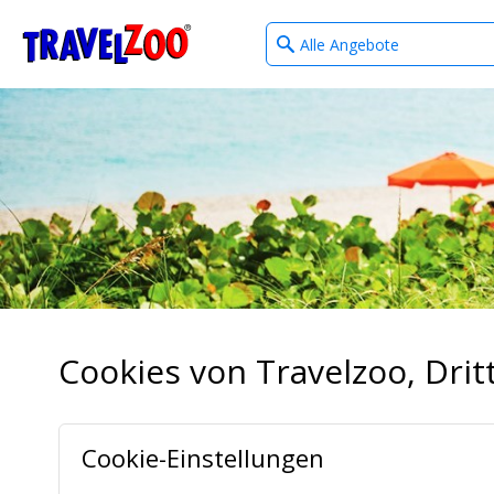
What
®
Travelzoo
type
of
deals?
Cookies von Travelzoo, Dr
Cookie-Einstellungen