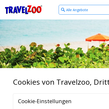
What
®
Travelzoo
type
of
deals?
Cookies von Travelzoo, Dr
Cookie-Einstellungen