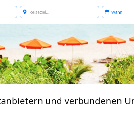
Where?
When?
ittanbietern und verbundenen 