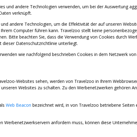
ies und andere Technologien verwenden, um bei der Auswertung aggreg
Daten verknüpft.
l und andere Technologien, um die Effektivität der auf unseren We
f Ihrem Computer führen kann. Travelzoo stellt keine personenbezog
sehen. Bitte beachten Sie, dass die Verwendung von Cookies durch We
eser Datenschutzrichtlinie unterliegt.
enden wie nachfolgend beschrieben Cookies in dem Netzwerk von 
avelzoo-Websites sehen, werden von Travelzoo in Ihrem Webbrowser z
nseren Websites zu schalten. Zu den Werbenetzwerken gehören Anz
als
Web Beacon
bezeichnet wird, in von Travelzoo betriebene Seiten
 Werbenetzwerkservern anfordern muss, können diese Unternehmen 