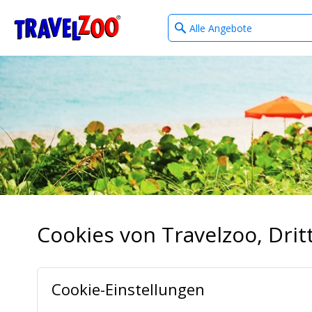
What
®
Travelzoo
type
of
deals?
Cookies von Travelzoo, Dr
Cookie-Einstellungen