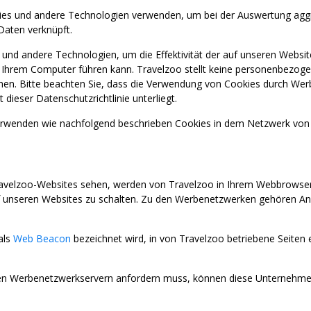
ies und andere Technologien verwenden, um bei der Auswertung aggreg
Daten verknüpft.
l und andere Technologien, um die Effektivität der auf unseren We
f Ihrem Computer führen kann. Travelzoo stellt keine personenbezog
sehen. Bitte beachten Sie, dass die Verwendung von Cookies durch We
eser Datenschutzrichtlinie unterliegt.
enden wie nachfolgend beschrieben Cookies in dem Netzwerk von 
avelzoo-Websites sehen, werden von Travelzoo in Ihrem Webbrowser z
nseren Websites zu schalten. Zu den Werbenetzwerken gehören Anz
als
Web Beacon
bezeichnet wird, in von Travelzoo betriebene Seiten
 Werbenetzwerkservern anfordern muss, können diese Unternehmen 