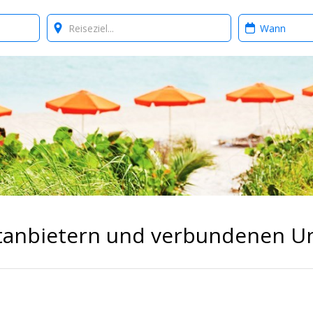
Where?
When?
ittanbietern und verbundenen 