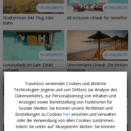
105 ANGEBOTE
65 ANGEBOTE
Städtereisen inkl. Flug oder
All-Inclusive-Urlaub für Genießer
Bahn
59 ANGEBOTE
58 ANGEBOTE
Luxusurlaub im Sale: Deals
Griechenland-Urlaub: Die besten
weltweit
Angebote
Travelzoo verwendet Cookies und ähnliche
Technologien (eigene und von Dritten) zur Analyse des
Datenverkehrs, zur Personalisierung von Inhalten und
Anzeigen sowie Bereitstellung von Funktionen für
58 ANGEBOTE
51 ANGEBOTE
Soziale Medien. Sie können unsere Richtlinien und
Reiseziele mit Sonnengarantie
Deal-Tipps der Travelzoo-
Einstellungen zu Cookies
hier
einsehen und verwalten
Experten
oder die Verwendung von allen Cookies zustimmen,
indem Sie unten auf 'Akzeptieren' klicken. Sie können