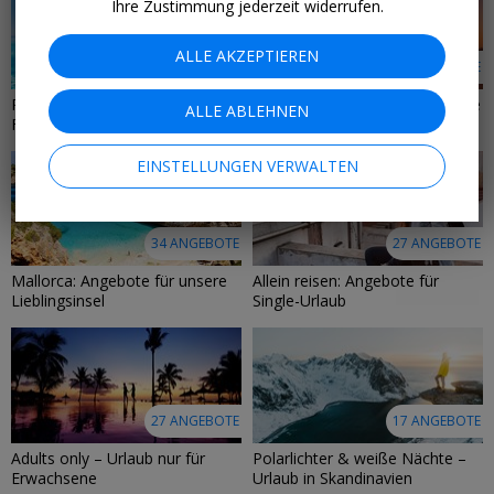
Ihre Zustimmung jederzeit widerrufen.
ALLE AKZEPTIEREN
45 ANGEBOTE
43 ANGEBOTE
Reisen mit Kindern –
Reisen für Paare & romantische
ALLE ABLEHNEN
Familienurlaub jetzt günstig
Hotels mit Flug
buchen
EINSTELLUNGEN VERWALTEN
34 ANGEBOTE
27 ANGEBOTE
Mallorca: Angebote für unsere
Allein reisen: Angebote für
Lieblingsinsel
Single-Urlaub
27 ANGEBOTE
17 ANGEBOTE
Adults only – Urlaub nur für
Polarlichter & weiße Nächte –
Erwachsene
Urlaub in Skandinavien