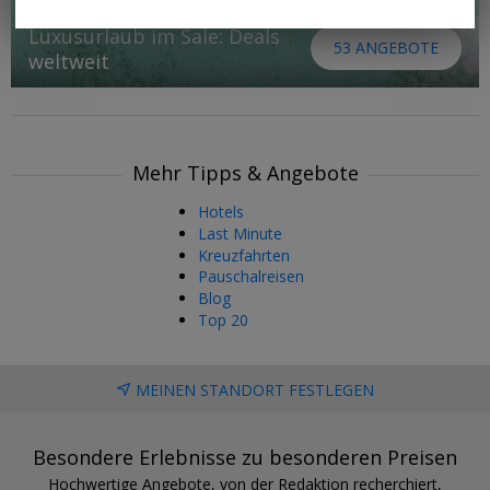
Luxusurlaub im Sale: Deals
53 ANGEBOTE
weltweit
Mehr Tipps & Angebote
Hotels
Last Minute
Kreuzfahrten
Pauschalreisen
Blog
Top 20
MEINEN STANDORT FESTLEGEN
Besondere Erlebnisse zu besonderen Preisen
Hochwertige Angebote, von der Redaktion recherchiert,