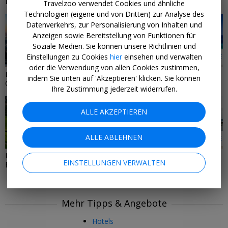
Last Minute Portugal & Madeira
Last Minute Türkei
Travelzoo verwendet Cookies und ähnliche
Technologien (eigene und von Dritten) zur Analyse des
Datenverkehrs, zur Personalisierung von Inhalten und
Anzeigen sowie Bereitstellung von Funktionen für
Soziale Medien. Sie können unsere Richtlinien und
Einstellungen zu Cookies
hier
einsehen und verwalten
75 ANGEBOTE
168 ANGEBOTE
oder die Verwendung von allen Cookies zustimmen,
Last Minute: Städtereisen &
Last Minute: Strandurlaub
indem Sie unten auf 'Akzeptieren' klicken. Sie können
City-Hotels
weltweit
Ihre Zustimmung jederzeit widerrufen.
ALLE AKZEPTIEREN
ALLE ABLEHNEN
65 ANGEBOTE
9 ANGEBOTE
Last-Minute-Deals mit
Spontan auf See – Last-Minute-
EINSTELLUNGEN VERWALTEN
Eigenanreise
Angebote für Kreuzfahrten
Mehr Tipps & Angebote
Hotels