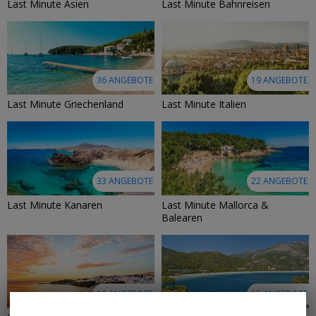
Last Minute Asien
Last Minute Bahnreisen
36 ANGEBOTE
19 ANGEBOTE
Last Minute Griechenland
Last Minute Italien
33 ANGEBOTE
22 ANGEBOTE
Last Minute Kanaren
Last Minute Mallorca &
Balearen
16 ANGEBOTE
12 ANGEBOTE