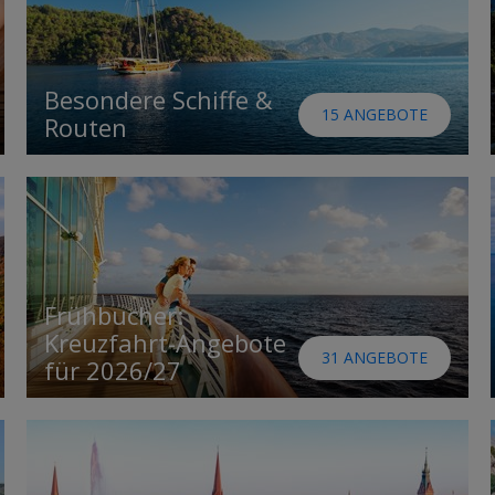
Besondere Schiffe &
15 ANGEBOTE
Routen
Frühbucher:
Kreuzfahrt-Angebote
31 ANGEBOTE
für 2026/27