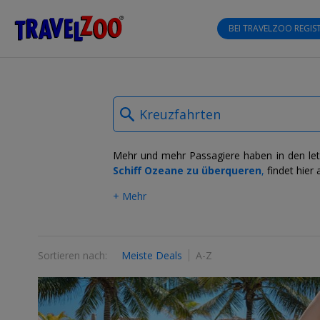
®
Travelzoo
BEI TRAVELZOO
REGIST
What
type
of
deals?
Mehr und mehr Passagiere haben in den letz
Schiff Ozeane zu überqueren
,
findet hier
+ Mehr
Sortieren nach:
Meiste Deals
A-Z