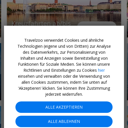
Kreuzfahrten ab/bis
11 ANGEBOTE
Deutschland
Travelzoo verwendet Cookies und ähnliche
Technologien (eigene und von Dritten) zur Analyse
des Datenverkehrs, zur Personalisierung von
Inhalten und Anzeigen sowie Bereitstellung von
Funktionen für Soziale Medien. Sie können unsere
Richtlinien und Einstellungen zu Cookies
hier
einsehen und verwalten oder die Verwendung von
allen Cookies zustimmen, indem Sie unten auf
Kreuzfahrten mit All
'Akzeptieren' klicken. Sie können Ihre Zustimmung
15 ANGEBOTE
Inclusive an Bord
jederzeit widerrufen.
ALLE AKZEPTIEREN
ALLE ABLEHNEN