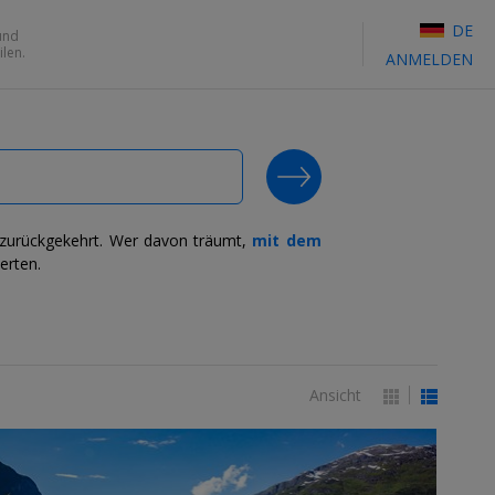
DE
und
len.
ANMELDEN
SEARCH DEALS
g zurückgekehrt. Wer davon träumt,
mit dem
perten.
Ansicht