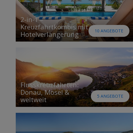
2-in-1 –
Kreuzfahrtkombis mit
10 ANGEBOTE
Hotelverlängerung
Flusskreuzfahrten:
Donau, Mosel &
5 ANGEBOTE
weltweit