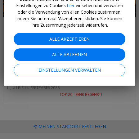
Einstellungen zu Cookies
hier
einsehen und verwalten
oder die Verwendung von allen Cookies zustimmen,
indem Sie unten auf 'Akzeptieren' klicken. Sie können
Ihre Zustimmung jederzeit widerrufen.
Melden Sie sich an, um unsere Raten exklusiv für Mitglieder
zu sehen
ALLE AKZEPTIEREN
TOP 20 - sehr begehrt!
ab 135 € p.P.
ALLE ABLEHNEN
Sommer in Hamburg: Hotel & Bahn 1. Klasse
NORDDEUTSCHLAND
EINSTELLUNGEN VERWALTEN
Sie übernachten in einem Hotel Ihrer Wahl. Hamburg Card und
Frühstück sind inklusive.
1. JULI BIS 14. SEPTEMBER 2026
TOP 20 - SEHR BEGEHRT!
MEINEN STANDORT FESTLEGEN