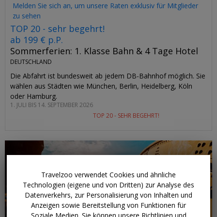
Melden Sie sich an, um unsere Raten exklusiv für Mitglieder
zu sehen
TOP 20 - sehr begehrt!
ab 199 € p.P.
Sommerferien: 1. Klasse Bahn & 4 Tage Hotel
DEUTSCHLAND
Die Abfahrt ist bundesweit ab jedem DB-Bahnhof möglich. Sie
wählen aus Städten wie München, Berlin, Heidelberg, Köln
oder Hamburg.
1. JULI BIS 14. SEPTEMBER 2026
TOP 20 - SEHR BEGEHRT!
Travelzoo verwendet Cookies und ähnliche
Technologien (eigene und von Dritten) zur Analyse des
Datenverkehrs, zur Personalisierung von Inhalten und
Anzeigen sowie Bereitstellung von Funktionen für
Soziale Medien. Sie können unsere Richtlinien und