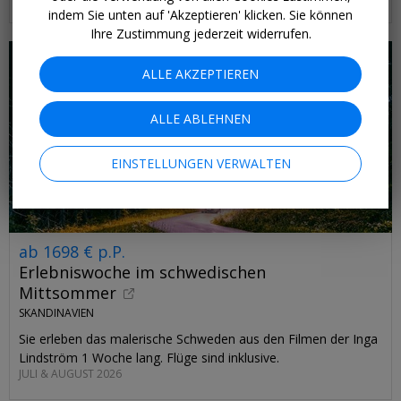
indem Sie unten auf 'Akzeptieren' klicken. Sie können
Ihre Zustimmung jederzeit widerrufen.
ALLE AKZEPTIEREN
ALLE ABLEHNEN
EINSTELLUNGEN VERWALTEN
ab 1698 € p.P.
Erlebniswoche im schwedischen
Mittsommer
SKANDINAVIEN
Sie erleben das malerische Schweden aus den Filmen der Inga
Lindström 1 Woche lang. Flüge sind inklusive.
JULI & AUGUST 2026