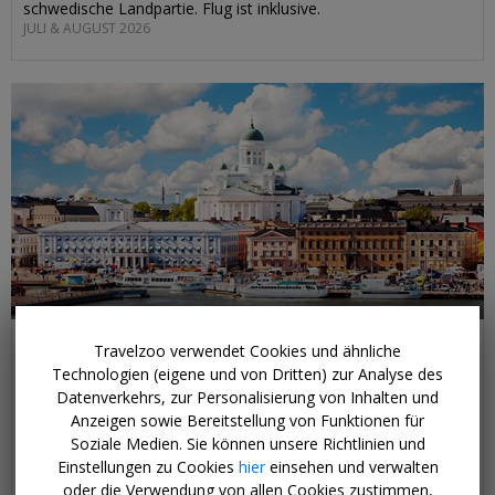
schwedische Landpartie. Flug ist inklusive.
JULI & AUGUST 2026
ab 699 € p.P.
Travelzoo verwendet Cookies und ähnliche
Helsinki & Stockholm mit Fahre & Flug
Technologien (eigene und von Dritten) zur Analyse des
SCHWEDEN UND FINNLAND
Datenverkehrs, zur Personalisierung von Inhalten und
Anzeigen sowie Bereitstellung von Funktionen für
Sie verbringen 2 Nächte in Helsinki und 2 Nächte in Stockholm.
Soziale Medien. Sie können unsere Richtlinien und
Zudem ist das Ticket mit dem Riesenrad SkyWheel in Helsinki
Einstellungen zu Cookies
hier
einsehen und verwalten
inklusive.
oder die Verwendung von allen Cookies zustimmen,
MAI BIS OKTOBER 2026