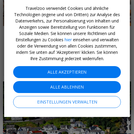
Travelzoo verwendet Cookies und ähnliche
Technologien (eigene und von Dritten) zur Analyse des
Datenverkehrs, zur Personalisierung von Inhalten und
Anzeigen sowie Bereitstellung von Funktionen für
ab 3255 € p.P.
Soziale Medien. Sie können unsere Richtlinien und
2028 mit Explora IV nach Spanien & Portugal
Einstellungen zu Cookies
hier
einsehen und verwalten
oder die Verwendung von allen Cookies zustimmen,
SOUTHAMPTON-LISSABON
indem Sie unten auf 'Akzeptieren' klicken. Sie können
https://www.zughansa-deals.de/spanien-portugal-mit-explora-
Ihre Zustimmung jederzeit widerrufen.
iv/
OKTOBER 2028
ALLE AKZEPTIEREN
ALLE ABLEHNEN
EINSTELLUNGEN VERWALTEN