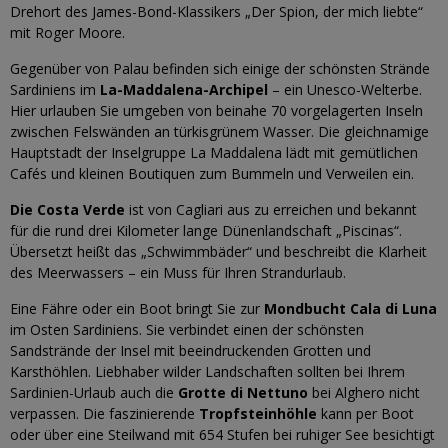
Drehort des James-Bond-Klassikers „Der Spion, der mich liebte“
mit Roger Moore.
Gegenüber von Palau befinden sich einige der schönsten Strände
Sardiniens im
La-Maddalena-Archipel
– ein Unesco-Welterbe.
Hier urlauben Sie umgeben von beinahe 70 vorgelagerten Inseln
zwischen Felswänden an türkisgrünem Wasser. Die gleichnamige
Hauptstadt der Inselgruppe La Maddalena lädt mit gemütlichen
Cafés und kleinen Boutiquen zum Bummeln und Verweilen ein.
Die Costa Verde
ist von Cagliari aus zu erreichen und bekannt
für die rund drei Kilometer lange Dünenlandschaft „Piscinas“.
Übersetzt heißt das „Schwimmbäder“ und beschreibt die Klarheit
des Meerwassers – ein Muss für Ihren Strandurlaub.
Eine Fähre oder ein Boot bringt Sie zur
Mondbucht Cala di Luna
im Osten Sardiniens. Sie verbindet einen der schönsten
Sandstrände der Insel mit beeindruckenden Grotten und
Karsthöhlen. Liebhaber wilder Landschaften sollten bei Ihrem
Sardinien-Urlaub auch die
Grotte di Nettuno
bei Alghero nicht
verpassen. Die faszinierende
Tropfsteinhöhle
kann per Boot
oder über eine Steilwand mit 654 Stufen bei ruhiger See besichtigt