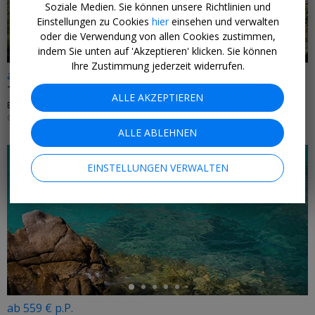
Soziale Medien. Sie können unsere Richtlinien und
Einstellungen zu Cookies
hier
einsehen und verwalten
oder die Verwendung von allen Cookies zustimmen,
indem Sie unten auf 'Akzeptieren' klicken. Sie können
Ihre Zustimmung jederzeit widerrufen.
ab 1225 € p.P.
Traumhaftes Italien: Sardinien mit Mietwagen
ALLE AKZEPTIEREN
ERLEBE • CAGLIARI, COSTA SMERALDA & MEHR
GANZJÄHRIG
ALLE ABLEHNEN
EINSTELLUNGEN VERWALTEN
←
ab 559 € p.P.