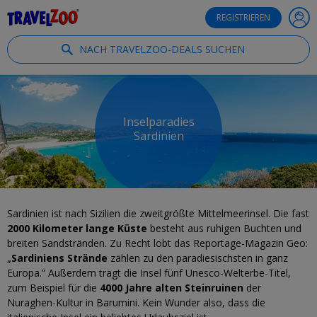
®
Travelzoo
REGISTRIEREN
NACH TRAVELZOO-DEALS SUCHEN
Inselparadies
Sardinien
Sardinien ist nach Sizilien die zweitgrößte Mittelmeerinsel. Die fast
2000 Kilometer lange Küste
besteht aus ruhigen Buchten und
breiten Sandstränden. Zu Recht lobt das Reportage-Magazin Geo:
„
Sardiniens Strände
zählen zu den paradiesischsten in ganz
Europa.” Außerdem trägt die Insel fünf Unesco-Welterbe-Titel,
zum Beispiel für die
4000 Jahre alten Steinruinen
der
Nuraghen-Kultur in Barumini. Kein Wunder also, dass die