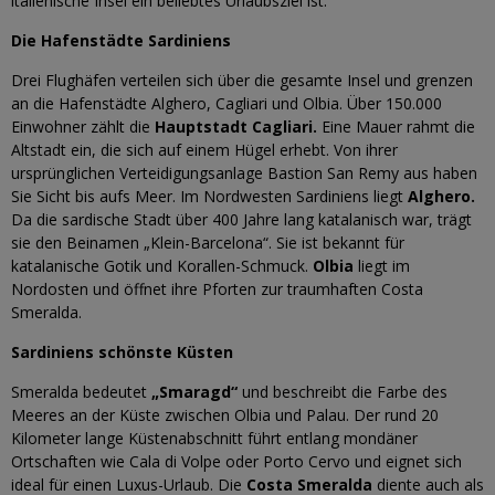
italienische Insel ein beliebtes Urlaubsziel ist.
Die Hafenstädte Sardiniens
Drei Flughäfen verteilen sich über die gesamte Insel und grenzen
an die Hafenstädte Alghero, Cagliari und Olbia. Über 150.000
Einwohner zählt die
Hauptstadt Cagliari.
Eine Mauer rahmt die
Altstadt ein, die sich auf einem Hügel erhebt. Von ihrer
ursprünglichen Verteidigungsanlage Bastion San Remy aus haben
Sie Sicht bis aufs Meer. Im Nordwesten Sardiniens liegt
Alghero.
Da die sardische Stadt über 400 Jahre lang katalanisch war, trägt
sie den Beinamen „Klein-Barcelona“. Sie ist bekannt für
katalanische Gotik und Korallen-Schmuck.
Olbia
liegt im
Nordosten und öffnet ihre Pforten zur traumhaften Costa
Smeralda.
Sardiniens schönste Küsten
Smeralda bedeutet
„Smaragd“
und beschreibt die Farbe des
Meeres an der Küste zwischen Olbia und Palau. Der rund 20
Kilometer lange Küstenabschnitt führt entlang mondäner
Ortschaften wie Cala di Volpe oder Porto Cervo und eignet sich
ideal für einen Luxus-Urlaub. Die
Costa Smeralda
diente auch als