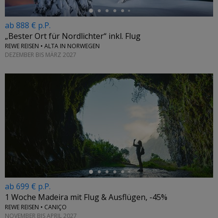
ab 888 € p.P.
„Bester Ort für Nordlichter“ inkl. Flug
REWE REISEN • ALTA IN NORWEGEN
DEZEMBER BIS MÄRZ 2027
←
ab 699 € p.P.
1 Woche Madeira mit Flug & Ausflügen, -45%
REWE REISEN • CANIÇO
NOVEMBER BIS APRIL 2027