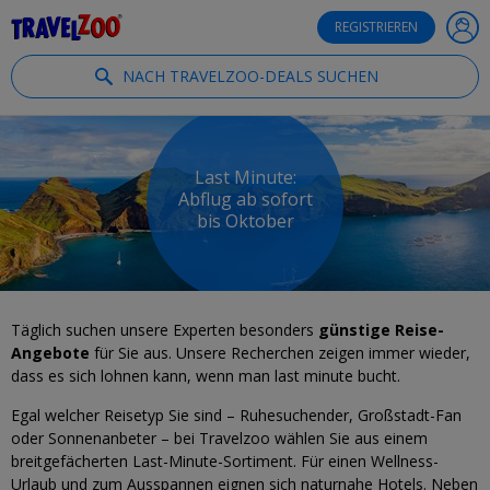
®
Travelzoo
REGISTRIEREN
NACH TRAVELZOO-DEALS SUCHEN
Last Minute:
Abflug ab sofort
bis Oktober
Täglich suchen unsere Experten besonders
günstige Reise-
Angebote
für Sie aus. Unsere Recherchen zeigen immer wieder,
dass es sich lohnen kann, wenn man last minute bucht.
Egal welcher Reisetyp Sie sind – Ruhesuchender, Großstadt-Fan
oder Sonnenanbeter – bei Travelzoo wählen Sie aus einem
breitgefächerten Last-Minute-Sortiment. Für einen Wellness-
Urlaub und zum Ausspannen eignen sich naturnahe Hotels. Neben