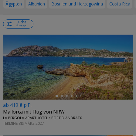
Ägypten
Albanien
Bosnien und Herzegowina
Costa Rica
Suche
filtern
←
ab 419 € p.P.
Mallorca mit Flug von NRW
LA PÉRGOLA APARTHOTEL • PORT D'ANDRATX
TERMINE BIS MÄRZ 2027