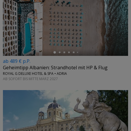
←
ab 489 € p.P.
Geheimtipp Albanien: Strandhotel mit HP & Flug
ROYAL G DELUXE HOTEL & SPA • ADRIA
AB SOFORT BIS MITTE MÄRZ 2027
←