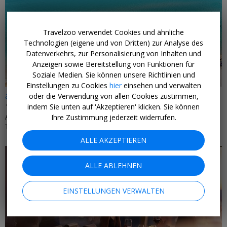
Travelzoo verwendet Cookies und ähnliche
Technologien (eigene und von Dritten) zur Analyse des
Datenverkehrs, zur Personalisierung von Inhalten und
Anzeigen sowie Bereitstellung von Funktionen für
Soziale Medien. Sie können unsere Richtlinien und
Einstellungen zu Cookies
hier
einsehen und verwalten
ab 529 € p.P.
oder die Verwendung von allen Cookies zustimmen,
1 Woche Chalkidiki inkl. Flug von Stuttgart
indem Sie unten auf 'Akzeptieren' klicken. Sie können
Ihre Zustimmung jederzeit widerrufen.
AMMON ZEUS HOTEL • GRIECHENLAND
TERMINE AB 18. AUGUST BIS 31. OKTOBER 2026
ALLE AKZEPTIEREN
ALLE ABLEHNEN
EINSTELLUNGEN VERWALTEN
←