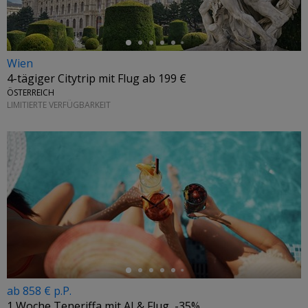
Wien
4-tägiger Citytrip mit Flug ab 199 €
ÖSTERREICH
LIMITIERTE VERFÜGBARKEIT
←
ab 858 € p.P.
1 Woche Teneriffa mit AI & Flug, -35%