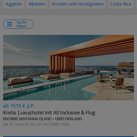
Ägypten
Albanien
Bosnien und Herzegowina
Costa Rica
Suche
filtern
ab 1019 € p.P.
Kreta: Luxushotel mit All Inclusive & Flug
ENORME SANTANNA ISLAND • GRIECHENLAND
AB 15. AUGUST BIS 30. OKTOBER 2026