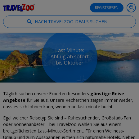
®
Travelzoo
REGISTRIEREN
NACH TRAVELZOO-DEALS SUCHEN
Last Minute:
Abflug ab sofort
bis Oktober
Täglich suchen unsere Experten besonders
günstige Reise-
Angebote
für Sie aus. Unsere Recherchen zeigen immer wieder,
dass es sich lohnen kann, wenn man last minute bucht.
Egal welcher Reisetyp Sie sind – Ruhesuchender, Großstadt-Fan
oder Sonnenanbeter – bei Travelzoo wählen Sie aus einem
breitgefächerten Last-Minute-Sortiment. Für einen Wellness-
Urlaub und zum Ausspannen eignen sich naturnahe Hotels. Neben