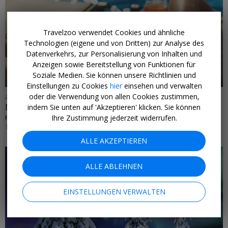
Travelzoo verwendet Cookies und ähnliche
←
Technologien (eigene und von Dritten) zur Analyse des
Datenverkehrs, zur Personalisierung von Inhalten und
Anzeigen sowie Bereitstellung von Funktionen für
Soziale Medien. Sie können unsere Richtlinien und
Einstellungen zu Cookies
hier
einsehen und verwalten
ab 399 € p.P.
oder die Verwendung von allen Cookies zustimmen,
Mallorca: Riu-Hotel mit HP & Flug von NRW
indem Sie unten auf 'Akzeptieren' klicken. Sie können
Ihre Zustimmung jederzeit widerrufen.
RIU CONCORDIA • SPANIEN
TERMINE BIS MÄRZ 2027
ALLE AKZEPTIEREN
ALLE ABLEHNEN
EINSTELLUNGEN VERWALTEN
←