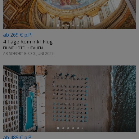
ab 269 € p.P.
4 Tage Rom inkl. Flug
FIUME HOTEL • ITALIEN
AB SOFORT BIS 30. JUNI 2027
←
ab 489 € p.P.