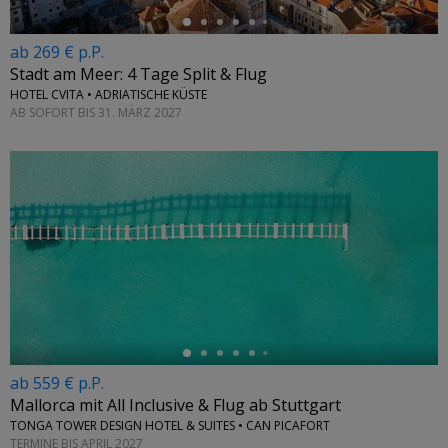
ab 269 € p.P.
Stadt am Meer: 4 Tage Split & Flug
HOTEL CVITA • ADRIATISCHE KÜSTE
AB SOFORT BIS 31. MÄRZ 2027
←
ab 559 € p.P.
Mallorca mit All Inclusive & Flug ab Stuttgart
TONGA TOWER DESIGN HOTEL & SUITES • CAN PICAFORT
TERMINE BIS APRIL 2027