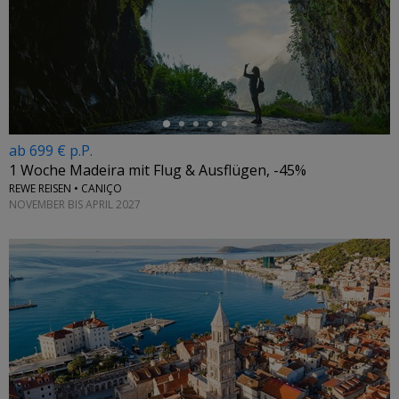
←
ab 699 € p.P.
1 Woche Madeira mit Flug & Ausflügen, -45%
REWE REISEN • CANIÇO
NOVEMBER BIS APRIL 2027
←