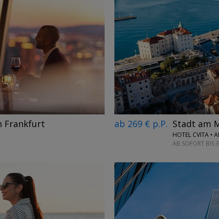
←
→
n Frankfurt
ab 269 € p.P.
Stadt am M
HOTEL CVITA • 
AB SOFORT BIS 