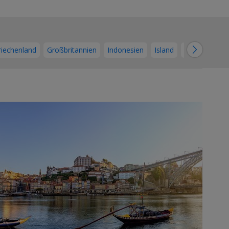
→
riechenland
Großbritannien
Indonesien
Island
Italien
Kan