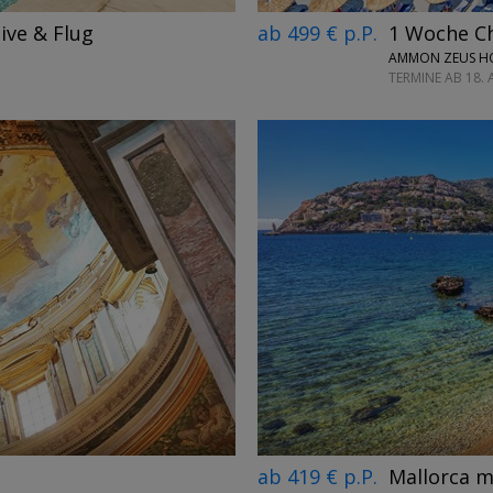
sive & Flug
ab 499 € p.P.
1 Woche Cha
AMMON ZEUS HO
TERMINE AB 18.
←
→
ab 419 € p.P.
Mallorca m