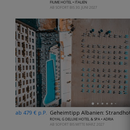
FIUME HOTEL • ITALIEN
AB SOFORT BIS 30. JUNI 2027
←
ab 479 € p.P.
Geheimtipp Albanien: Strandhot
ROYAL G DELUXE HOTEL & SPA • ADRIA
AB SOFORT BIS MITTE MÄRZ 2027