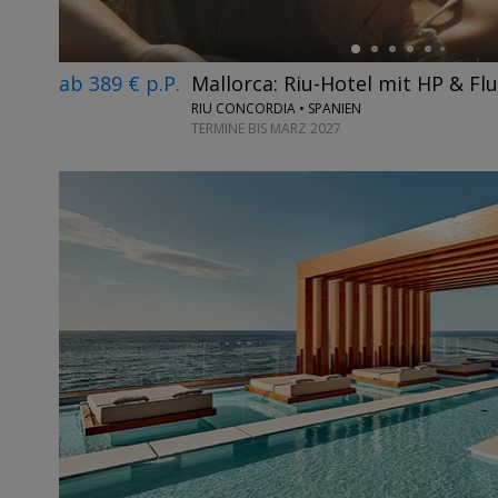
ab 389 € p.P.
Mallorca: Riu-Hotel mit HP & F
RIU CONCORDIA • SPANIEN
TERMINE BIS MÄRZ 2027