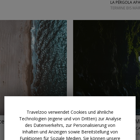
LA PÉRGOLA AP
TERMINE BIS MÄ
←
→
Travelzoo verwendet Cookies und ähnliche
Technologien (eigene und von Dritten) zur Analyse
el mit HP & Flug
ab 699 € p.P.
1 Woche Ma
des Datenverkehrs, zur Personalisierung von
REWE REISEN • 
Inhalten und Anzeigen sowie Bereitstellung von
NOVEMBER BIS A
Funktionen für Soziale Medien. Sie können unsere