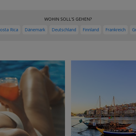
WOHIN SOLL'S GEHEN?
osta Rica
Dänemark
Deutschland
Finnland
Frankreich
G
→