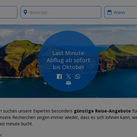
Where?
When?
Last Minute:
Abflug ab sofort
bis Oktober
ch suchen unsere Experten besonders
günstige Reise-Angebote
für
Unsere Recherchen zeigen immer wieder, dass es sich lohnen kann, w
ast minute bucht.
r