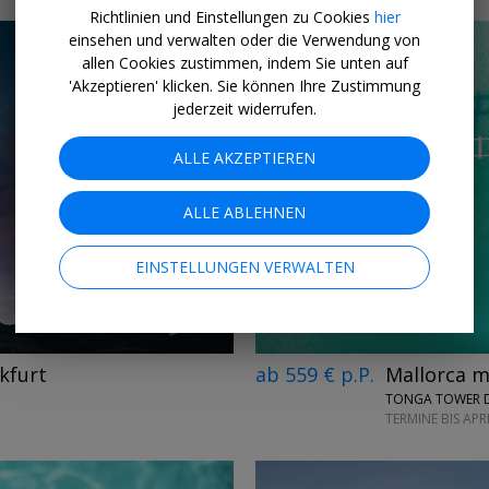
Richtlinien und Einstellungen zu Cookies
hier
einsehen und verwalten oder die Verwendung von
allen Cookies zustimmen, indem Sie unten auf
'Akzeptieren' klicken. Sie können Ihre Zustimmung
jederzeit widerrufen.
ALLE AKZEPTIEREN
←
→
ALLE ABLEHNEN
EINSTELLUNGEN VERWALTEN
kfurt
ab 559 € p.P.
Mallorca mi
TONGA TOWER DE
TERMINE BIS APR