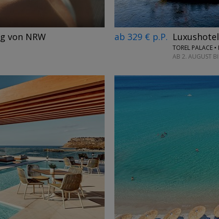
ab 329 € p.P.
Luxushotel
lug von NRW
TOREL PALACE •
AB 2. AUGUST B