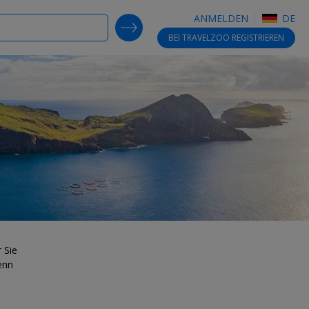
ANMELDEN
DE
SEARCH DEALS
BEI TRAVELZOO
REGISTRIEREN
 Sie
enn