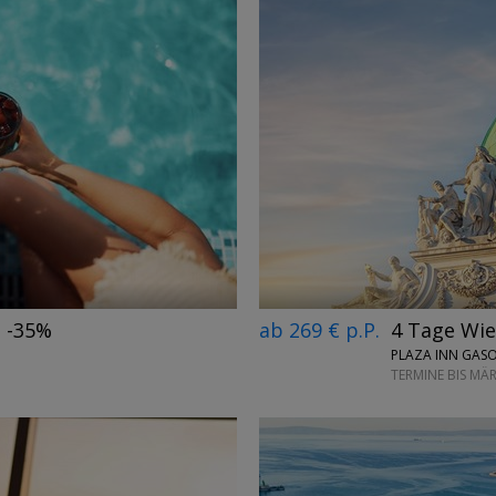
←
→
, -35%
ab 269 € p.P.
4 Tage Wie
PLAZA INN GASO
TERMINE BIS MÄ