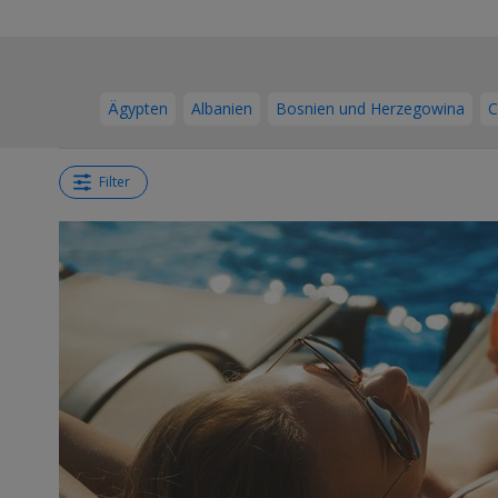
Ägypten
Albanien
Bosnien und Herzegowina
C
Filter
←