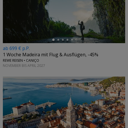
←
ab 699 € p.P.
1 Woche Madeira mit Flug & Ausflügen, -45%
REWE REISEN • CANIÇO
NOVEMBER BIS APRIL 2027
←