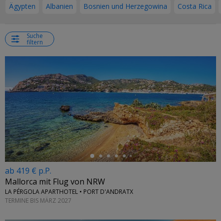
Ägypten
Albanien
Bosnien und Herzegowina
Costa Rica
Suche
filtern
←
ab 419 € p.P.
Mallorca mit Flug von NRW
LA PÉRGOLA APARTHOTEL • PORT D'ANDRATX
TERMINE BIS MÄRZ 2027