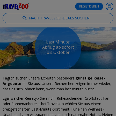
®
Travelzoo
REGISTRIEREN
NACH TRAVELZOO-DEALS SUCHEN
Last Minute:
Abflug ab sofort
bis Oktober
Täglich suchen unsere Experten besonders
günstige Reise-
Angebote
für Sie aus. Unsere Recherchen zeigen immer wieder,
dass es sich lohnen kann, wenn man last minute bucht.
Egal welcher Reisetyp Sie sind – Ruhesuchender, Großstadt-Fan
oder Sonnenanbeter – bei Travelzoo wählen Sie aus einem
breitgefächerten Last-Minute-Sortiment. Für einen Wellness-
Urlaub und zum Ausspannen eignen sich naturnahe Hotels. Neben