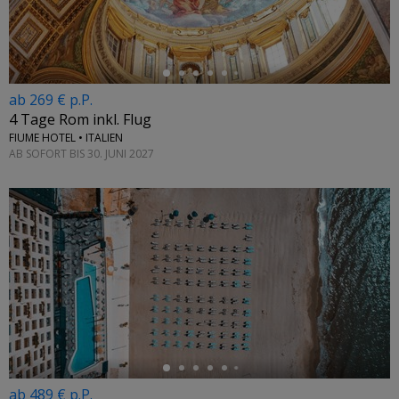
ab 269 € p.P.
4 Tage Rom inkl. Flug
FIUME HOTEL • ITALIEN
AB SOFORT BIS 30. JUNI 2027
←
ab 489 € p.P.