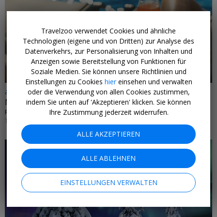
Travelzoo verwendet Cookies und ähnliche
←
Technologien (eigene und von Dritten) zur Analyse des
Datenverkehrs, zur Personalisierung von Inhalten und
Anzeigen sowie Bereitstellung von Funktionen für
Soziale Medien. Sie können unsere Richtlinien und
Einstellungen zu Cookies
hier
einsehen und verwalten
ab 399 € p.P.
oder die Verwendung von allen Cookies zustimmen,
Mallorca: Riu-Hotel mit HP & Flug von NRW
indem Sie unten auf 'Akzeptieren' klicken. Sie können
Ihre Zustimmung jederzeit widerrufen.
RIU CONCORDIA • SPANIEN
TERMINE BIS MÄRZ 2027
ALLE AKZEPTIEREN
ALLE ABLEHNEN
EINSTELLUNGEN VERWALTEN
←