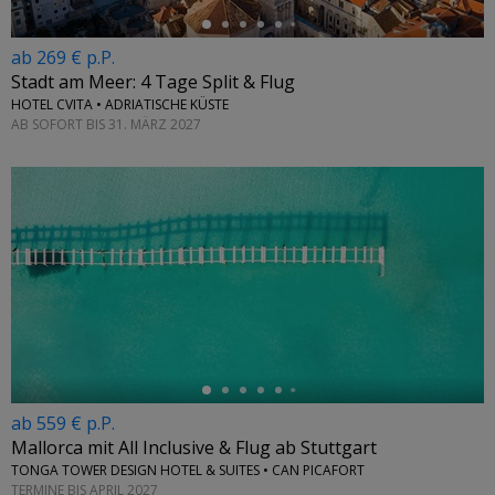
ab 269 € p.P.
Stadt am Meer: 4 Tage Split & Flug
HOTEL CVITA • ADRIATISCHE KÜSTE
AB SOFORT BIS 31. MÄRZ 2027
←
ab 559 € p.P.
Mallorca mit All Inclusive & Flug ab Stuttgart
TONGA TOWER DESIGN HOTEL & SUITES • CAN PICAFORT
TERMINE BIS APRIL 2027