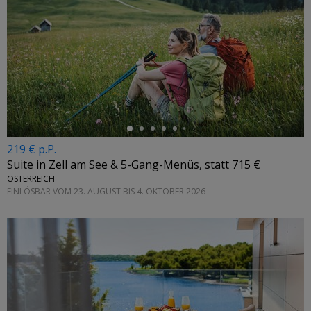
←
219 € p.P.
Suite in Zell am See & 5-Gang-Menüs, statt 715 €
ÖSTERREICH
EINLÖSBAR VOM 23. AUGUST BIS 4. OKTOBER 2026
←