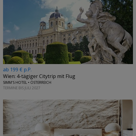
ab 199 € p.P.
Wien: 4-tägiger Citytrip mit Flug
SIMM'S HOTEL • ÖSTERREICH
TERMINE BIS JULI 2027
←