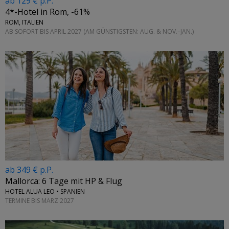
ab 129 € p.P.
4*-Hotel in Rom, -61%
ROM, ITALIEN
AB SOFORT BIS APRIL 2027 (AM GÜNSTIGSTEN: AUG. & NOV.–JAN.)
ab 349 € p.P.
Mallorca: 6 Tage mit HP & Flug
HOTEL ALUA LEO • SPANIEN
TERMINE BIS MÄRZ 2027