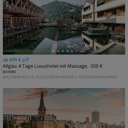
←
ab 699 € p.P.
Allgäu: 4 Tage Luxushotel mit Massage, -550 €
BAYERN
EINLÖSBAR VON 15. AUGUST BIS NOVEMBER (+ WOCHENENDAUFPREIS)
←