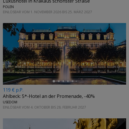
Luxushotel in Krakaus schönster Straße
POLEN
EINLÖSBAR VOM 1. NOVEMBER 2026 BIS 25. MÄRZ 2027
←
119 € p.P.
Ahlbeck: 5*-Hotel an der Promenade, -40%
USEDOM
EINLÖSBAR VOM 4. OKTOBER BIS 28. FEBRUAR 2027