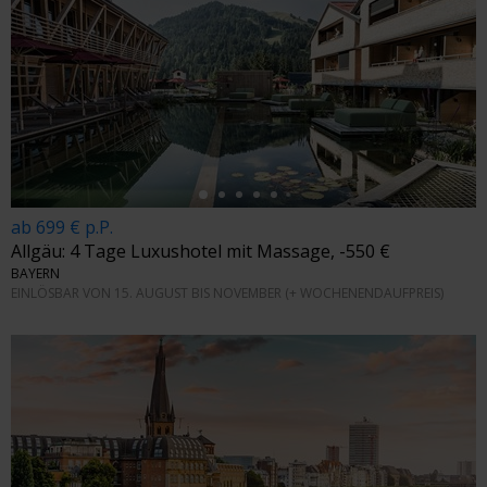
←
ab 699 € p.P.
Allgäu: 4 Tage Luxushotel mit Massage, -550 €
BAYERN
EINLÖSBAR VON 15. AUGUST BIS NOVEMBER (+ WOCHENENDAUFPREIS)
←