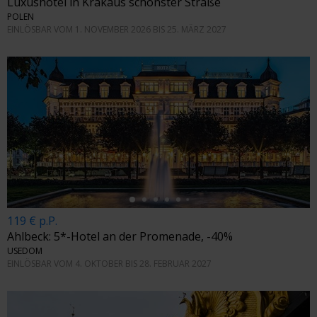
Luxushotel in Krakaus schönster Straße
POLEN
EINLÖSBAR VOM 1. NOVEMBER 2026 BIS 25. MÄRZ 2027
←
119 € p.P.
Ahlbeck: 5*-Hotel an der Promenade, -40%
USEDOM
EINLÖSBAR VOM 4. OKTOBER BIS 28. FEBRUAR 2027