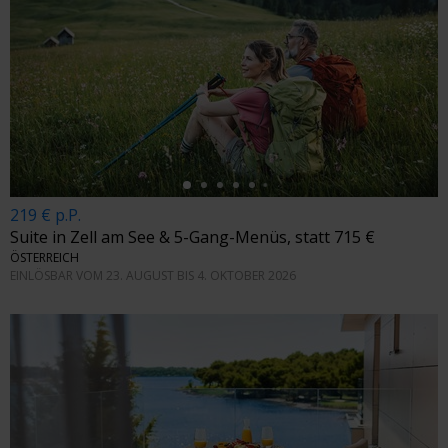
←
219 € p.P.
Suite in Zell am See & 5-Gang-Menüs, statt 715 €
ÖSTERREICH
EINLÖSBAR VOM 23. AUGUST BIS 4. OKTOBER 2026
←