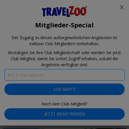
®
Travelzoo
REGISTRIEREN
Travelzoo
NACH TRAVELZOO-DEALS SUCHEN
Mitglieder-Special
Der Zugang zu diesen außergewöhnlichen Angeboten ist
exklusiv Club-Mitgliedern vorbehalten.
Mitglieder-Special
für unsere Club-
Bestätigen Sie Ihre Club-Mitgliedschaft oder werden Sie jetzt
Mitglieder
Club-Mitglied, damit Sie sofort Zugriff erhalten, sobald die
Angebote verfügbar sind:
Das Mitglieder-Special ist da! 2 Tage lang haben unsere Club-
LOS GEHT’S
Mitglieder Zugang zu sorgfältig geprüften und verhandelten Club-
Angeboten. Nur am 9. & 10. August.
Noch kein Club-Mitglied?
JETZT REGISTRIEREN
Suche
filtern