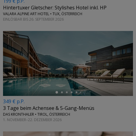
199 € p.P.
Hintertuxer Gletscher: Stylishes Hotel inkl. HP
VALARA ALPINE ART HOTEL • TUX, ÖSTERREICH
EINLÖSBAR BIS 26. SEPTEMBER 2026
←
349 € p.P.
3 Tage beim Achensee & 5-Gang-Menüs
DAS KRONTHALER • TIROL, ÖSTERREICH
1. NOVEMBER–22. DEZEMBER 2026