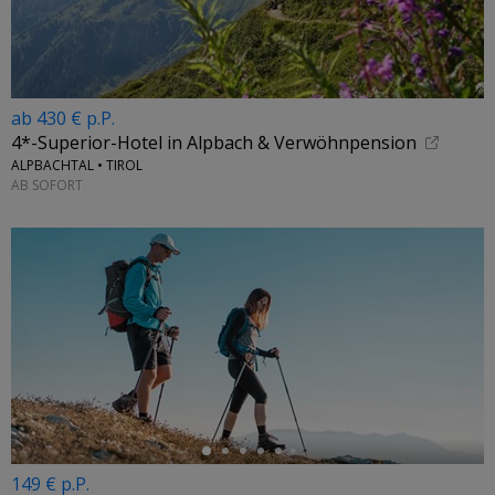
ab 430 € p.P.
4*-Superior-Hotel in Alpbach & Verwöhnpension
ALPBACHTAL • TIROL
AB SOFORT
←
149 € p.P.