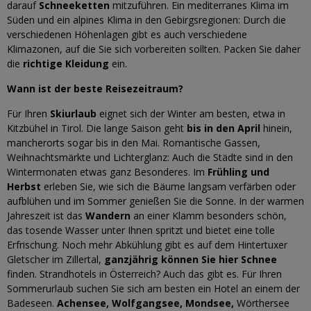
darauf
Schneeketten
mitzuführen. Ein mediterranes Klima im
Süden und ein alpines Klima in den Gebirgsregionen: Durch die
verschiedenen Höhenlagen gibt es auch verschiedene
Klimazonen, auf die Sie sich vorbereiten sollten. Packen Sie daher
die
richtige Kleidung
ein.
Wann ist der beste Reisezeitraum?
Für Ihren
Skiurlaub
eignet sich der Winter am besten, etwa in
Kitzbühel in Tirol. Die lange Saison geht
bis in den April
hinein,
mancherorts sogar bis in den Mai. Romantische Gassen,
Weihnachtsmärkte und Lichterglanz: Auch die Städte sind in den
Wintermonaten etwas ganz Besonderes. Im
Frühling und
Herbst
erleben Sie, wie sich die Bäume langsam verfärben oder
aufblühen und im Sommer genießen Sie die Sonne. In der warmen
Jahreszeit ist das
Wandern
an einer Klamm besonders schön,
das tosende Wasser unter Ihnen spritzt und bietet eine tolle
Erfrischung. Noch mehr Abkühlung gibt es auf dem Hintertuxer
Gletscher im Zillertal,
ganzjährig können Sie hier Schnee
finden. Strandhotels in Österreich? Auch das gibt es. Für Ihren
Sommerurlaub suchen Sie sich am besten ein Hotel an einem der
Badeseen.
Achensee, Wolfgangsee, Mondsee,
Wörthersee