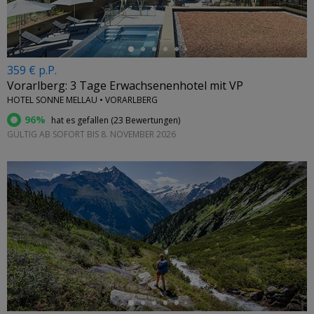
359 € p.P.
Vorarlberg: 3 Tage Erwachsenenhotel mit VP
HOTEL SONNE MELLAU • VORARLBERG
96%
hat es gefallen (
23 Bewertungen
)
GÜLTIG AB SOFORT BIS 8. NOVEMBER 2026
←