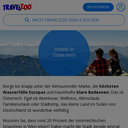
®
Travelzoo
REGISTRIEREN
NACH TRAVELZOO-DEALS SUCHEN
Hotels in
Österreich
Berge bis knapp unter der Viertausender-Marke, die
höchsten
Wasserfälle Europas
und traumhafte
klare Badeseen:
Das ist
Österreich. Egal ob Abenteuer, Wellness, Aktivurlaub,
Familienurlaub oder Städtetrip, das kleine Land im Süden von
Deutschland ist wunderbar vielfältig.
Wussten Sie, dass rund 20 Prozent der österreichischen
Einwohner in Wien leben? Dabei macht die Stadt gerade einmal