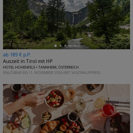
←
ab 189 € p.P.
Auszeit in Tirol mit HP
HOTEL HOHENFELS • TANNHEIM, ÖSTERREICH
EINLÖSBAR BIS 11. NOVEMBER 2026 (MIT SAISONAUFPREIS)
←