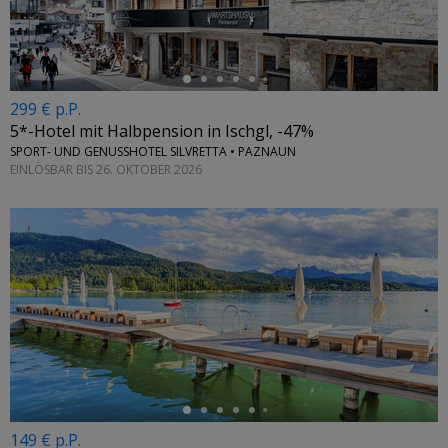
299 € p.P.
5*-Hotel mit Halbpension in Ischgl, -47%
SPORT- UND GENUSSHOTEL SILVRETTA • PAZNAUN
EINLÖSBAR BIS 26. OKTOBER 2026
←
149 € p.P.