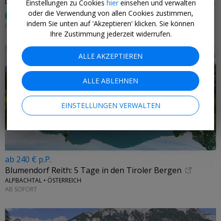
DAS VIER – SPORT- UND WELLNESSHOTEL • ST. LEONHARD IM PITZTAL, ÖSTERREICH
Einstellungen zu Cookies
hier
einsehen und verwalten
oder die Verwendung von allen Cookies zustimmen,
100%
hat es gefallen (
19 Bewertungen
)
indem Sie unten auf 'Akzeptieren' klicken. Sie können
EINLÖSBAR BIS 30. NOVEMBER 2026
Ihre Zustimmung jederzeit widerrufen.
ALLE AKZEPTIEREN
ALLE ABLEHNEN
EINSTELLUNGEN VERWALTEN
ab 240 € p.P.
Blumendorf Reith: 5 Tage in den Tiroler Bergen
ALPBACHTAL • ÖSTERREICH
AB SOFORT