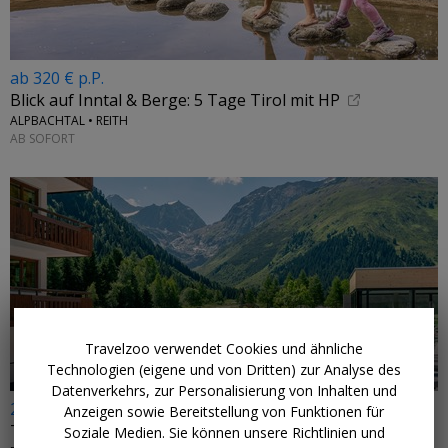
ab 320 € p.P.
Blick auf Inntal & Berge: 5 Tage Tirol mit HP
ALPBACHTAL • REITH
AB SOFORT
←
Travelzoo verwendet Cookies und ähnliche
Technologien (eigene und von Dritten) zur Analyse des
Datenverkehrs, zur Personalisierung von Inhalten und
239 € p.P.
Anzeigen sowie Bereitstellung von Funktionen für
Tirol: Hotel mit 3/4-Pension & Infinitypool
Soziale Medien. Sie können unsere Richtlinien und