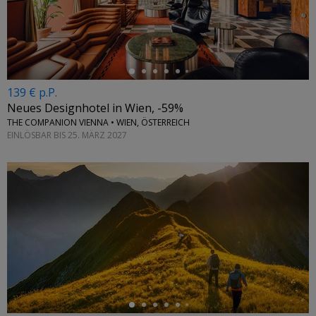
←
139 € p.P.
Neues Designhotel in Wien, -59%
THE COMPANION VIENNA • WIEN, ÖSTERREICH
EINLÖSBAR BIS 25. MÄRZ 2027
←