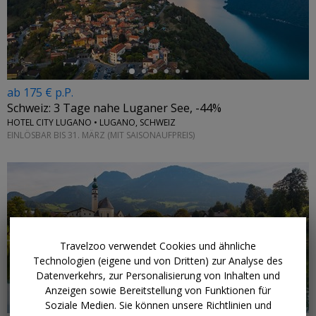
←
ab 175 € p.P.
Schweiz: 3 Tage nahe Luganer See, -44%
HOTEL CITY LUGANO • LUGANO, SCHWEIZ
EINLÖSBAR BIS 31. MÄRZ (MIT SAISONAUFPREIS)
Travelzoo verwendet Cookies und ähnliche
Technologien (eigene und von Dritten) zur Analyse des
Datenverkehrs, zur Personalisierung von Inhalten und
Anzeigen sowie Bereitstellung von Funktionen für
Soziale Medien. Sie können unsere Richtlinien und