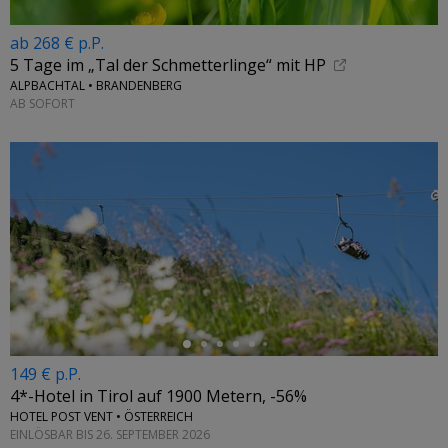
ab 268 € p.P.
5 Tage im „Tal der Schmetterlinge“ mit HP
ALPBACHTAL • BRANDENBERG
AB SOFORT
←
149 € p.P.
4*-Hotel in Tirol auf 1900 Metern, -56%
HOTEL POST VENT • ÖSTERREICH
EINLÖSBAR BIS 26. SEPTEMBER 2026