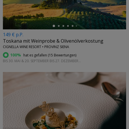
149 € p.P.
Toskana mit Weinprobe & Olivenölverkostung
CIGNELLA WINE RESORT • PROVINZ SIENA
100%
hat es gefallen (
15 Bewertungen
)
BIS 30. MAI & 20. SEPTEMBER BIS 27. DEZEMBER 2027
←