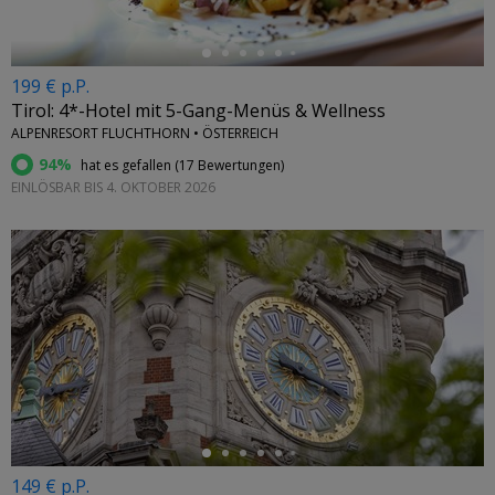
199 € p.P.
Tirol: 4*-Hotel mit 5-Gang-Menüs & Wellness
ALPENRESORT FLUCHTHORN • ÖSTERREICH
94%
hat es gefallen (
17 Bewertungen
)
EINLÖSBAR BIS 4. OKTOBER 2026
←
149 € p.P.