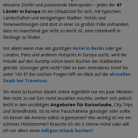
einsame Dörfer und pulsierende Metropolen – jedes der
47
Länder in Europa
ist ein Urlaubsziel für sich, mit typischen
Landschaften und einzigartigen Städten. Hotels und
Ferienwohnungen sind dort in einer so großén Fülle vorhanden,
dass es manchmal gar nicht so leicht ist, eine Unterkunft in
Bestlage zu finden.
Vor allem wenn man ein günstiges
Hotel in Berlin
oder gar
London, Paris und anderen Hotspots in Europa sucht, wird die
Freude auf den Kurztrip schon beim Buchen der Städtereise
getrübt. Günstiger geht nicht? Gibt es kein zentraleres Hotel für
unter 100 €? Bei solchen Fragen hilft ein Blick auf die
aktuellen
Deals bei Travelzoo.
Ein Hotel zu buchen dauert online eigentlich nur ein paar Minuten.
Wer nicht zu viel fürs Hotel bezahlen möchte, verliert sich jedoch
leicht in den unzähligen
Angeboten für Kurzurlaube,
City-Trips
und Strandhotels. Ist es eine Pauschalreise günstiger oder sollte
ich besser die Anreise selbst organisieren? Wie wichtig ist mir ein
schönes Hotelzimmer? Brauche ich ein 5-Sterne-Hotel oder will
ich vor allem einen
billigen Urlaub buchen?