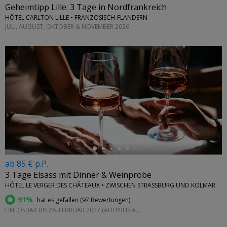
Geheimtipp Lille: 3 Tage in Nordfrankreich
HÔTEL CARLTON LILLE • FRANZÖSISCH-FLANDERN
JULI, AUGUST, OKTOBER & NOVEMBER 2026
←
ab 85 € p.P.
3 Tage Elsass mit Dinner & Weinprobe
HÔTEL LE VERGER DES CHÂTEAUX • ZWISCHEN STRASSBURG UND KOLMAR
91%
hat es gefallen (
97 Bewertungen
)
EINLÖSBAR BIS 28. FEBRUAR 2027 (AUFPREIS AM SAMSTAG)