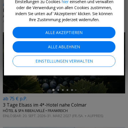
Einstellungen zu Cookies
hier
einsehen und verwalten
ab 240 € p.P.
oder die Verwendung von allen Cookies zustimmen,
Blumendorf Reith: 5 Tage in den Tiroler Bergen
indem Sie unten auf 'Akzeptieren' klicken. Sie können
ALPBACHTAL • ÖSTERREICH
Ihre Zustimmung jederzeit widerrufen.
AB SOFORT
ALLE AKZEPTIEREN
ALLE ABLEHNEN
EINSTELLUNGEN VERWALTEN
←
ab 75 € p.P.
3 Tage Elsass im 4*-Hotel nahe Colmar
HÔTEL & SPA RIBEAUVILLÉ • FRANKREICH
EINLÖSBAR: 20. SEPT. 2026–31. MÄRZ 2027 (FR./SA. + AUFPREIS)