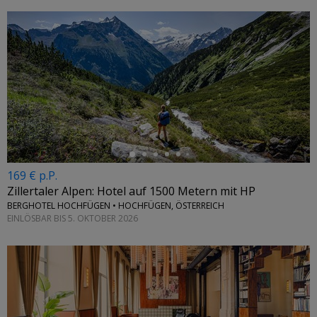
←
169 € p.P.
Zillertaler Alpen: Hotel auf 1500 Metern mit HP
BERGHOTEL HOCHFÜGEN • HOCHFÜGEN, ÖSTERREICH
EINLÖSBAR BIS 5. OKTOBER 2026