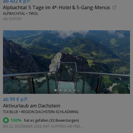
ab 432 € p.P.
Alpbachtal: 5 Tage im 4*-Hotel & 5-Gang-Menüs
ALPBACHTAL • TIROL
AB SOFORT
←
ab 99 € p.P.
Aktivurlaub am Dachstein
TUI BLUE • REGION DACHSTEIN-SCHLADMING
100%
hat es gefallen (
33 Bewertungen
)
BIS 22. DEZEMBER 2026 (MIT AUFPREIS AM FREITAG UND SAMSTAG)