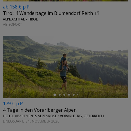
ab 158 € p.P.
Tirol: 4 Wandertage im Blumendorf Reith
ALPBACHTAL • TIROL
AB SOFORT
←
179 € p.P.
4 Tage in den Vorarlberger Alpen
HOTEL APARTMENTS ALPENROSE • VORARLBERG, ÖSTERREICH
EINLÖSBAR BIS 1. NOVEMBER 2026