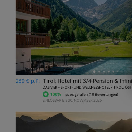
←
239 € p.P.
Tirol: Hotel mit 3/4-Pension & Infin
DAS VIER – SPORT- UND WELLNESSHOTEL • TIROL, ÖS
100%
hat es gefallen (
19 Bewertungen
)
EINLÖSBAR BIS 30. NOVEMBER 2026