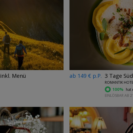
←
→
inkl. Menü
ab 149 € p.P.
3 Tage Süd
ROMANTIK HOTEL
100%
hat 
EINLÖSBAR AB 21.