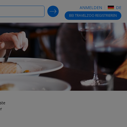
ANMELDEN
DE
SEARCH DEALS
BEI TRAVELZOO
REGISTRIEREN
ste
er