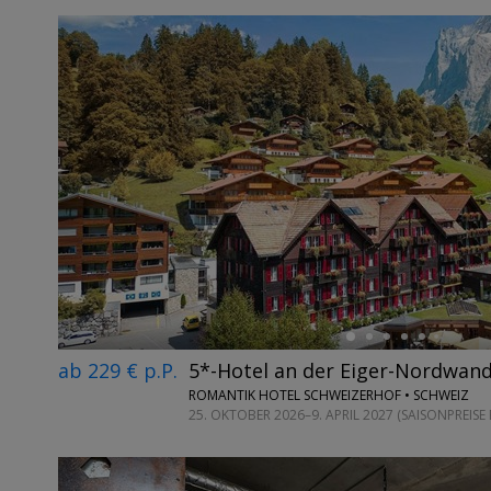
←
ab 229 € p.P.
5*-Hotel an der Eiger-Nordwan
ROMANTIK HOTEL SCHWEIZERHOF • SCHWEIZ
25. OKTOBER 2026–9. APRIL 2027 (SAISONPREISE