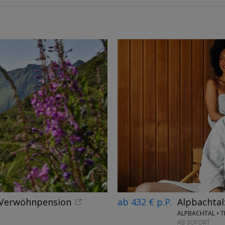
& Verwöhnpension
ab 432 € p.P.
Alpbachtal
ALPBACHTAL • T
AB SOFORT