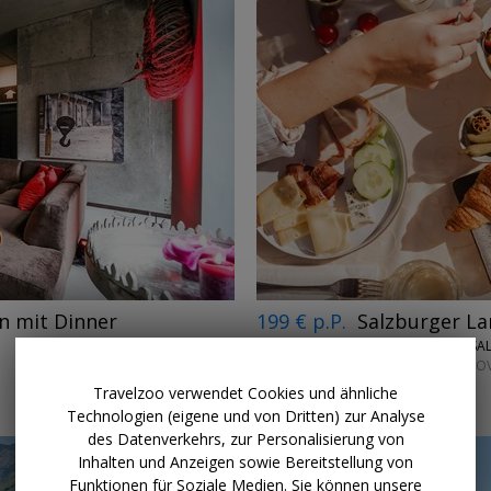
←
→
n mit Dinner
199 € p.P.
Salzburger La
ZIACH & CANDY • SA
EINLÖSBAR BIS 1. N
Travelzoo verwendet Cookies und ähnliche
Technologien (eigene und von Dritten) zur Analyse
des Datenverkehrs, zur Personalisierung von
Inhalten und Anzeigen sowie Bereitstellung von
Funktionen für Soziale Medien. Sie können unsere