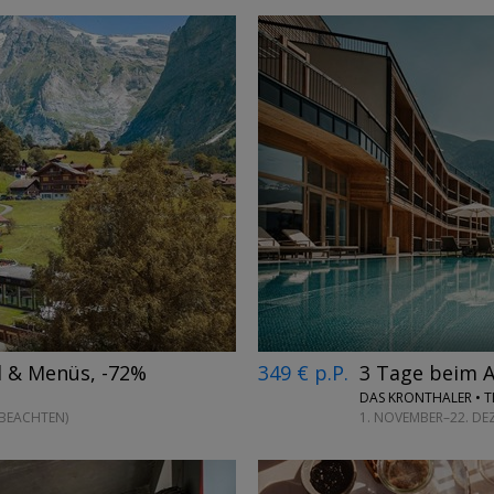
←
→
d & Menüs, -72%
349 € p.P.
3 Tage beim 
DAS KRONTHALER • T
 BEACHTEN)
1. NOVEMBER–22. DE