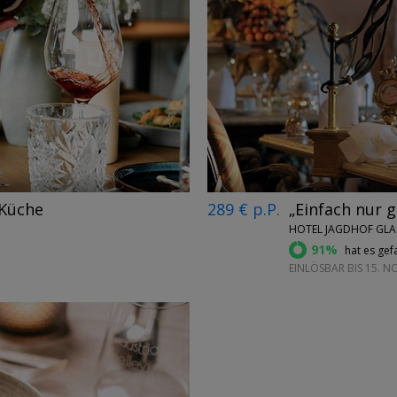
←
→
 Küche
289 € p.P.
„Einfach nur g
HOTEL JAGDHOF GLA
91%
hat es gefa
EINLÖSBAR BIS 15. 