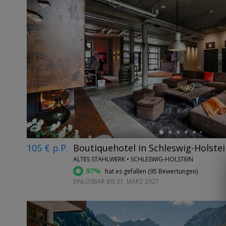
←
105 € p.P.
Boutiquehotel in Schleswig-Holstei
ALTES STAHLWERK • SCHLESWIG-HOLSTEIN
97%
hat es gefallen (
95 Bewertungen
)
EINLÖSBAR BIS 31. MÄRZ 2027