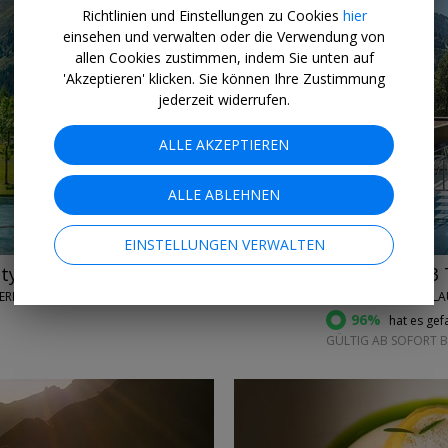
Richtlinien und Einstellungen zu Cookies
hier
einsehen und verwalten oder die Verwendung von
allen Cookies zustimmen, indem Sie unten auf
'Akzeptieren' klicken. Sie können Ihre Zustimmung
jederzeit widerrufen.
←
→
ALLE AKZEPTIEREN
ALLE ABLEHNEN
EINSTELLUNGEN VERWALTEN
itypool
359 € p.P.
Vorarlberg: 3
TERREICH
HOTEL SONNE MELLAU
96%
hat es gefa
GÜLTIG AB SOFORT B