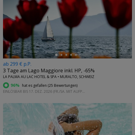
←
ab 299 € p.P.
3 Tage am Lago Maggiore inkl. HP, -65%
LA PALMA AU LAC HOTEL & SPA • MURALTO, SCHWEIZ
96%
hat es gefallen (
25 Bewertungen
)
EINLÖSBAR BIS 17. DEZ. 2026 (FR./SA. MIT AUFPREIS)