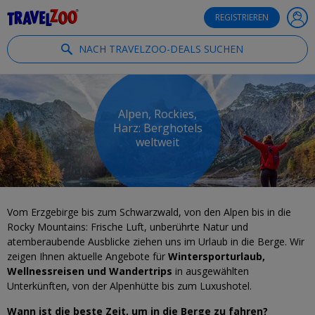
®
Travelzoo
REGISTRIEREN
NACH TRAVELZOO-DEALS SUCHEN
Alpen, Rockies,
Harz: Berghotels
weltweit
Vom Erzgebirge bis zum Schwarzwald, von den Alpen bis in die
Rocky Mountains: Frische Luft, unberührte Natur und
atemberaubende Ausblicke ziehen uns im Urlaub in die Berge. Wir
zeigen Ihnen aktuelle Angebote für
Wintersporturlaub,
Wellnessreisen und Wandertrips
in ausgewählten
Unterkünften, von der Alpenhütte bis zum Luxushotel.
Wann ist die beste Zeit, um in die Berge zu fahren?