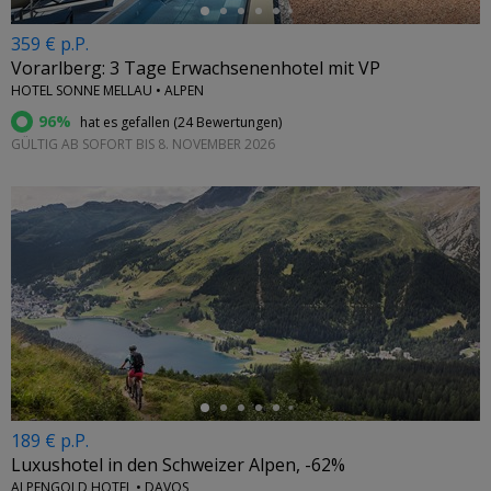
359 € p.P.
Vorarlberg: 3 Tage Erwachsenenhotel mit VP
HOTEL SONNE MELLAU • ALPEN
96%
hat es gefallen (
24 Bewertungen
)
GÜLTIG AB SOFORT BIS 8. NOVEMBER 2026
←
189 € p.P.
Luxushotel in den Schweizer Alpen, -62%
ALPENGOLD HOTEL • DAVOS