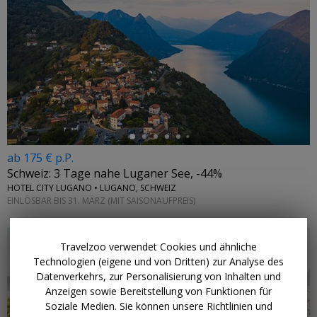
←
ab 175 € p.P.
Schweiz: 3 Tage nahe Luganer See, -44%
HOTEL CITY LUGANO • LUGANO, SCHWEIZ
EINLÖSBAR BIS 31. MÄRZ (MIT SAISONAUFPREIS)
Travelzoo verwendet Cookies und ähnliche
Technologien (eigene und von Dritten) zur Analyse des
Datenverkehrs, zur Personalisierung von Inhalten und
Anzeigen sowie Bereitstellung von Funktionen für
←
Soziale Medien. Sie können unsere Richtlinien und