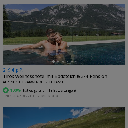
←
219 € p.P.
Tirol: Wellnesshotel mit Badeteich & 3/4-Pension
ALPENHOTEL KARWENDEL • LEUTASCH
100%
hat es gefallen (
13 Bewertungen
)
EINLÖSBAR BIS 21. DEZEMBER 2026