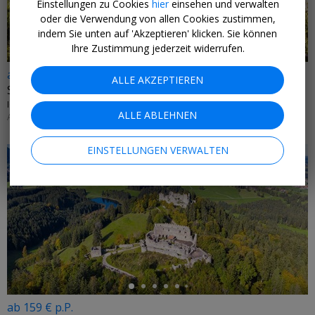
Einstellungen zu Cookies
hier
einsehen und verwalten
oder die Verwendung von allen Cookies zustimmen,
indem Sie unten auf 'Akzeptieren' klicken. Sie können
Ihre Zustimmung jederzeit widerrufen.
ab 315 € p.P.
ALLE AKZEPTIEREN
Schönstes Dorf: Boutique-Hotel mit Al
ICH-WILL-FAMILIENURLAUB • ALPBACH
ALLE ABLEHNEN
AB SOFORT
EINSTELLUNGEN VERWALTEN
←
ab 159 € p.P.