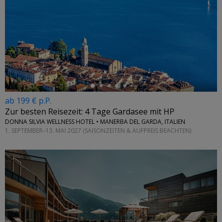
←
ab 199 € p.P.
Zur besten Reisezeit: 4 Tage Gardasee mit HP
DONNA SILVIA WELLNESS HOTEL • MANERBA DEL GARDA, ITALIEN
1. SEPTEMBER–13. MAI 2027 (SAISONZEITEN & AUFPREIS BEACHTEN)
←