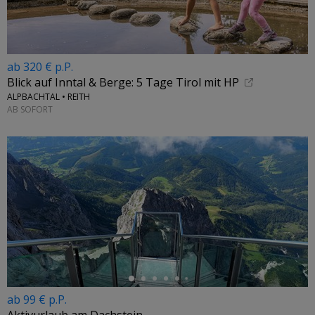
ab 320 € p.P.
Blick auf Inntal & Berge: 5 Tage Tirol mit HP
ALPBACHTAL • REITH
AB SOFORT
←
ab 99 € p.P.