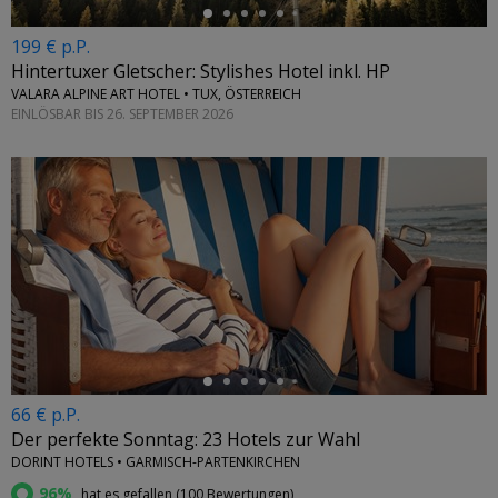
199 € p.P.
Hintertuxer Gletscher: Stylishes Hotel inkl. HP
VALARA ALPINE ART HOTEL • TUX, ÖSTERREICH
EINLÖSBAR BIS 26. SEPTEMBER 2026
←
66 € p.P.
Der perfekte Sonntag: 23 Hotels zur Wahl
DORINT HOTELS • GARMISCH-PARTENKIRCHEN
96%
hat es gefallen (
100 Bewertungen
)