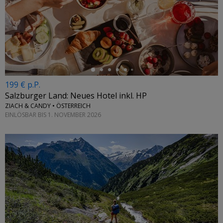
←
199 € p.P.
Salzburger Land: Neues Hotel inkl. HP
ZIACH & CANDY • ÖSTERREICH
EINLÖSBAR BIS 1. NOVEMBER 2026
←