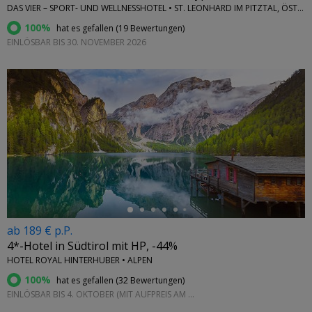
DAS VIER – SPORT- UND WELLNESSHOTEL • ST. LEONHARD IM PITZTAL, ÖSTERREICH
100%
hat es gefallen (
19 Bewertungen
)
EINLÖSBAR BIS 30. NOVEMBER 2026
←
ab 189 € p.P.
4*-Hotel in Südtirol mit HP, -44%
HOTEL ROYAL HINTERHUBER • ALPEN
100%
hat es gefallen (
32 Bewertungen
)
EINLÖSBAR BIS 4. OKTOBER (MIT AUFPREIS AM WOCHENENDE)