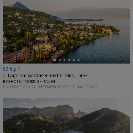
←
89 € p.P.
3 Tage am Gardasee inkl. E-Bike, -66%
BIKE HOTEL TOURING • ITALIEN
EINLÖSBAR VOM 21. SEPTEMBER 2026 BIS 31. MÄRZ 2027