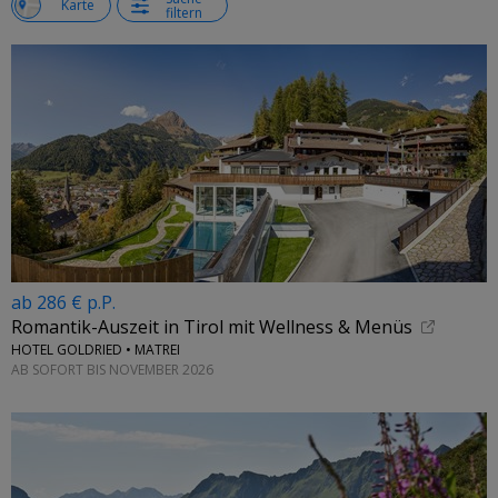
e
Karte
filtern
ab 286 € p.P.
Romantik-Auszeit in Tirol mit Wellness & Menüs
HOTEL GOLDRIED • MATREI
AB SOFORT BIS NOVEMBER 2026