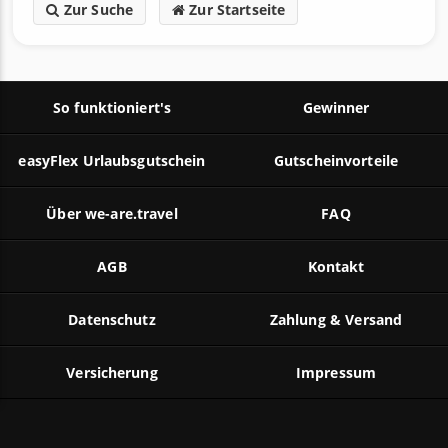
Notwendig
i
Zur Suche
Zur Startseite
n
w
Präferenzen
i
l
So funktioniert's
Gewinner
l
Statistiken
i
easyFlex Urlaubsgutschein
Gutscheinvorteile
g
Marketing
u
Über we-are.travel
FAQ
n
g
AGB
Kontakt
Details zeigen
s
a
u
Datenschutz
Zahlung & Versand
OK
s
w
Versicherung
Impressum
a
h
l