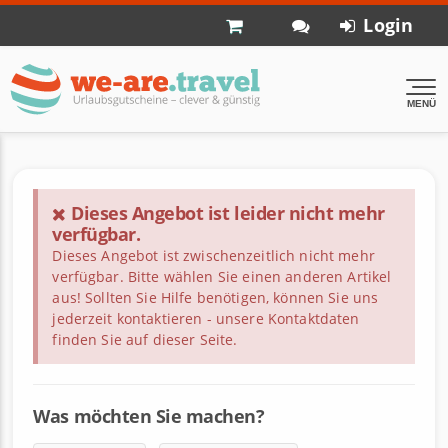
Login
MENÜ
Diese Webseite verwendet Cookies
Wir verwenden Cookies, um Inhalte und Anzeigen zu
Dieses Angebot ist leider nicht mehr
verfügbar.
personalisieren, Funktionen für soziale Medien anbieten
Dieses Angebot ist zwischenzeitlich nicht mehr
zu können und die Zugriffe auf unsere Website zu
verfügbar. Bitte wählen Sie einen anderen Artikel
analysieren. Außerdem geben wir Informationen zu Ihrer
aus! Sollten Sie Hilfe benötigen, können Sie uns
Verwendung unserer Website an unsere Partner für
jederzeit kontaktieren - unsere Kontaktdaten
soziale Medien, Werbung und Analysen weiter. Unsere
finden Sie auf dieser Seite.
Partner führen diese Informationen möglicherweise mit
weiteren Daten zusammen, die Sie ihnen bereitgestellt
haben oder die sie im Rahmen Ihrer Nutzung der Dienste
Was möchten Sie machen?
gesammelt haben.
E