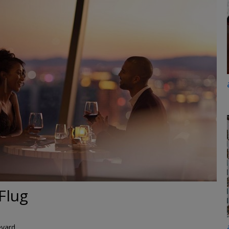
Flug
vard.