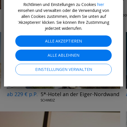
Richtlinien und Einstellungen zu Cookies
hier
GRIECHENLAND
einsehen und verwalten oder die Verwendung von
Wir sind begeistert vom vielfältigen Premium-All-Inclusive-Angeb
allen Cookies zustimmen, indem Sie unten auf
'Akzeptieren' klicken. Sie können Ihre Zustimmung
jederzeit widerrufen.
ALLE AKZEPTIEREN
ALLE ABLEHNEN
EINSTELLUNGEN VERWALTEN
ab 229 € p.P.
5*-Hotel an der Eiger-Nordwand
SCHWEIZ