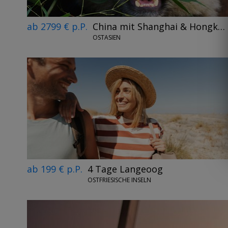
ab 2799 € p.P.
China mit Shanghai & Hongkong
OSTASIEN
ab 199 € p.P.
4 Tage Langeoog
OSTFRIESISCHE INSELN