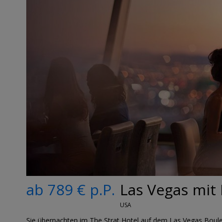
ab 789 € p.P.
Las Vegas mit 
USA
Sie übernachten im The Strat Hotel auf dem Las Vegas Boule