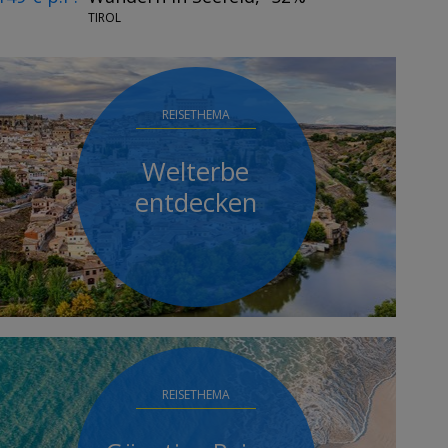
TIROL
REISETHEMA
Welterbe
entdecken
REISETHEMA