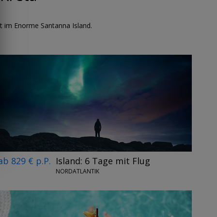
ot im Enorme Santanna Island.
ab 829 € p.P.
Island: 6 Tage mit Flug
NORDATLANTIK