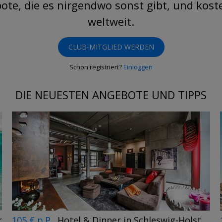
te, die es nirgendwo sonst gibt, und kost
weltweit.
CLUB-MITGLIED WERDEN
Schon registriert?
Einloggen
DIE NEUESTEN ANGEBOTE UND TIPPS
r
105 € p.P.
Hotel & Dinner in Schleswig-Holstein