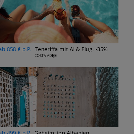
ab 858 € p.P.
Teneriffa mit AI & Flug, -35%
COSTA ADEJE
ab 499 € p.P.
Geheimtipp Albanien